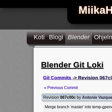
Miika
Koti
Blogi
Blender
Ohjel
Blender Git Loki
Git Commits
-> Revision 067c
« Previous Commit
Revision
067c00c
by
Antonio Vazqu
Merge branch 'master' into temp-gpenc