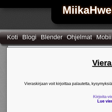
MiikaHwe
Koti
Blogi
Blender
Ohjelmat
Mobiil
Viera
Vieraskirjaan voit kirjoittaa palautetta, kysymyks
Kirjoita v
Lue vie