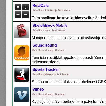
RealCalc
Sovellus / Toimisto ja Tuottavuus
Toiminnoiltaan kattava laskinsovellus Android
SketchBook Mobile
Sovellus / Kuvat ja Valokuvat
Monipuolinen ja intuitiivinen piirustusohjelma 
SoundHound
Sovellus / Media ja Soittimet
Tunnista musiikkikappaleet nopeasti äänen pe
tarkemmat tiedot.
Sports Tracker
Sovellus / Matkustus ja Liikunta
Seuraa urheilusuorituksiasi puhelimesi GPS:
Vimeo
Sovellus / Media ja Soittimet
Katso ja lähetä videoita Vimeo-palvelun viral