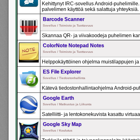
Kehittynyt IRC-sovellus Android-puhelimill
palvelimen käyttöä sekä salattuja yhteyksiä.
Barcode Scanner
Sovellus / Toimisto ja Tuottavuus
Skannaa QR- ja viivakoodeja puhelimen kam
ColorNote Notepad Notes
Sovellus / Toimisto ja Tuottavuus
Helppokäyttöinen ohjelma muistilappujen ja t
ES File Explorer
Sovellus / Tiedostonhallinta
Kätevä tiedostonhallintaohjelma Android-puh
Google Earth
Sovellus / Matkustus ja Liikunta
Satelliitti- ja lentokonekuvista kasattu virtua
Google Sky Map
Sovellus / Koulutus