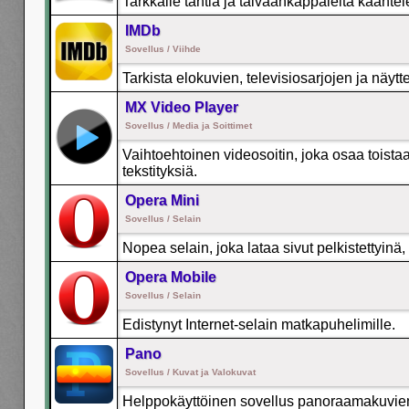
Tarkkaile tähtiä ja taivaankappaleita kääntel
IMDb
Sovellus / Viihde
Tarkista elokuvien, televisiosarjojen ja näytt
MX Video Player
Sovellus / Media ja Soittimet
Vaihtoehtoinen videosoitin, joka osaa toista
tekstityksiä.
Opera Mini
Sovellus / Selain
Nopea selain, joka lataa sivut pelkistettyinä,
Opera Mobile
Sovellus / Selain
Edistynyt Internet-selain matkapuhelimille.
Pano
Sovellus / Kuvat ja Valokuvat
Helppokäyttöinen sovellus panoraamakuvie