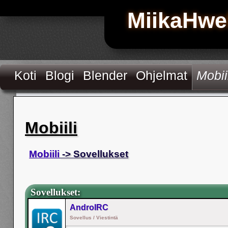
MiikaHwe
Koti
Blogi
Blender
Ohjelmat
Mobii
Mobiili
Mobiili
-> Sovellukset
Sovellukset:
AndroIRC
Sovellus / Viestintä