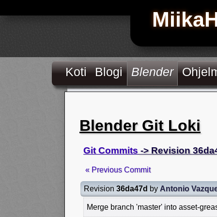
Miika
Koti
Blogi
Blender
Ohjel
Blender Git Loki
Git Commits
-> Revision 36da
« Previous Commit
Revision
36da47d
by
Antonio Vazqu
Merge branch 'master' into asset-grea