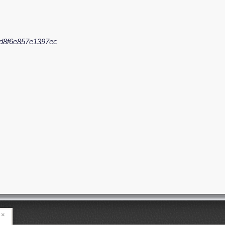
d8f6e857e1397ec
×