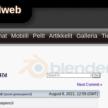
Hweb
mat
Mobiili
Pelit
Artikkelit
Galleria
Ti
47d
Go
Next Commit »
ez
August 8, 2021, 12:59 (GMT)
(
asset-greasepencil
)
sepencil