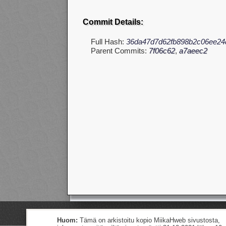
Commit Details:
Full Hash:
36da47d7d62fb898b2c06ee24
Parent Commits:
7f06c62
,
a7aeec2
Huom:
Tämä on arkistoitu kopio MiikaHweb sivustosta,