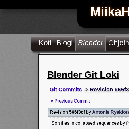
Miika
Koti
Blogi
Blender
Ohjel
Blender Git Loki
Git Commits
-> Revision 566f3
« Previous Commit
Revision
566f3cf
by
Antonis Ryakiot
Sort files in collapsed sequences by 