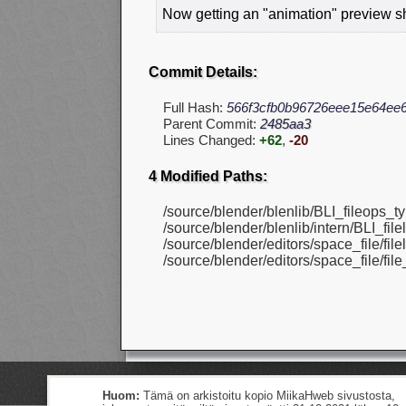
Now getting an "animation" preview sh
Commit Details:
Full Hash:
566f3cfb0b96726eee15e64ee
Parent Commit:
2485aa3
Lines Changed:
+62
,
-20
4 Modified Paths:
/source/blender/blenlib/BLI_fileops_ty
/source/blender/blenlib/intern/BLI_fileli
/source/blender/editors/space_file/fileli
/source/blender/editors/space_file/file
Huom:
Tämä on arkistoitu kopio MiikaHweb sivustosta,