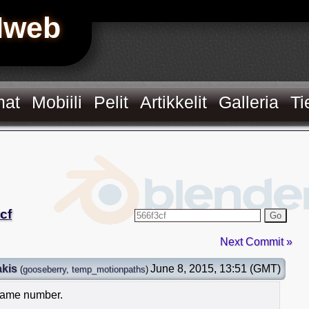
Hweb
mat
Mobiili
Pelit
Artikkelit
Galleria
Ti
cf
Go
Next Commit »
akis
June 8, 2015, 13:51 (GMT)
(
gooseberry
,
temp_motionpaths
)
frame number.