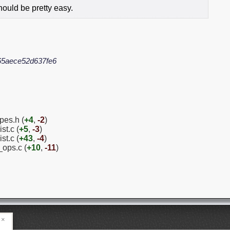
ould be pretty easy.
65aece52d637fe6
pes.h (
+4
,
-2
)
st.c (
+5
,
-3
)
st.c (
+43
,
-4
)
_ops.c (
+10
,
-11
)
×