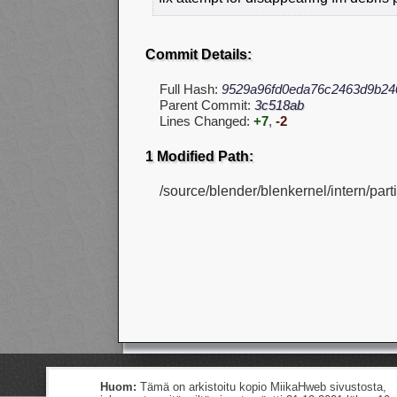
Commit Details:
Full Hash:
9529a96fd0eda76c2463d9b24
Parent Commit:
3c518ab
Lines Changed:
+7
,
-2
1 Modified Path:
/source/blender/blenkernel/intern/part
Huom:
Tämä on arkistoitu kopio MiikaHweb sivustosta,