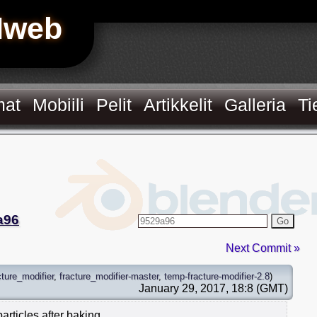
Hweb
mat
Mobiili
Pelit
Artikkelit
Galleria
Ti
a96
Go
Next Commit »
cture_modifier
,
fracture_modifier-master
,
temp-fracture-modifier-2.8
)
January 29, 2017, 18:8 (GMT)
particles after baking