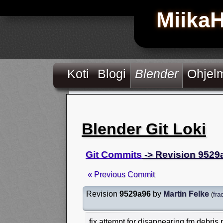
Miika
Koti
Blogi
Blender
Ohjel
Blender Git Loki
Git Commits
-> Revision 9529
« Previous Commit
Revision
9529a96
by
Martin Felke
(
fra
fix attempt for disappearing fm debris 