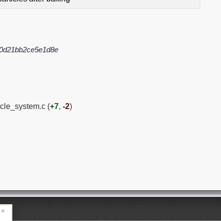
0d21bb2ce5e1d8e
icle_system.c (
+7
,
-2
)
×