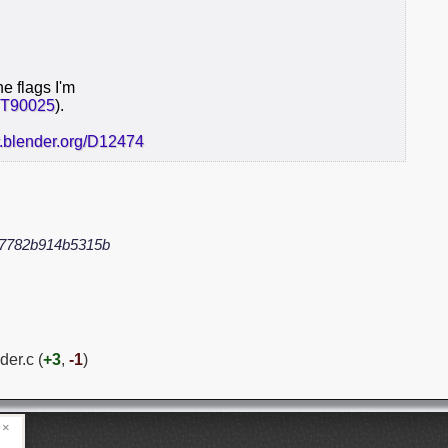
he flags I'm
T90025
).
r.blender.org/D12474
a7782b914b5315b
der.c (
+3
,
-1
)
×