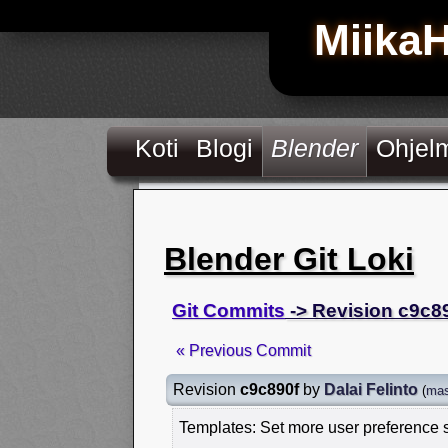
Miika
Koti
Blogi
Blender
Ohjel
Blender Git Loki
Git Commits
-> Revision c9c8
« Previous Commit
Revision
c9c890f
by
Dalai Felinto
(
mas
Templates: Set more user preference 