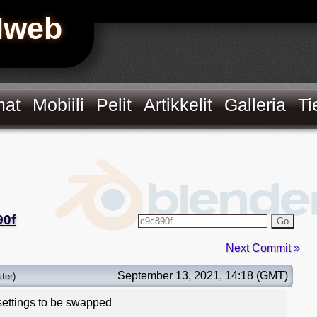
Hweb
mat
Mobiili
Pelit
Artikkelit
Galleria
Ti
90f
Go
Next Commit »
September 13, 2021, 14:18 (GMT)
ter
)
settings to be swapped