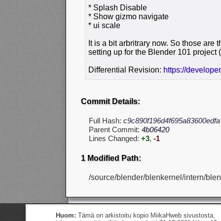
* Splash Disable
* Show gizmo navigate
* ui scale
It is a bit arbritrary now. So those are t
setting up for the Blender 101 project (
Differential Revision:
https://develope
Commit Details:
Full Hash:
c9c890f196d4f695a83600edf
Parent Commit:
4b06420
Lines Changed:
+3
,
-1
1 Modified Path:
/source/blender/blenkernel/intern/blen
Huom:
Tämä on arkistoitu kopio MiikaHweb sivustosta,