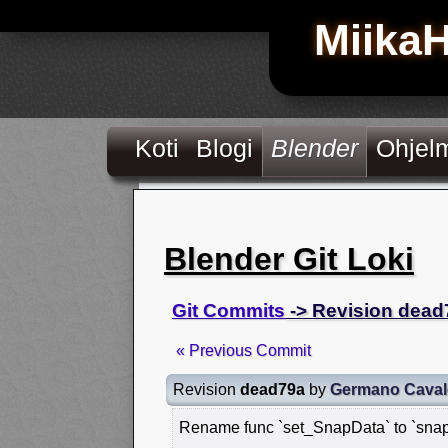
Miika
Koti
Blogi
Blender
Ohjel
Blender Git Loki
Git Commits
-> Revision dead
« Previous Commit
Revision
dead79a
by
Germano Caval
Rename func `set_SnapData` to `sna