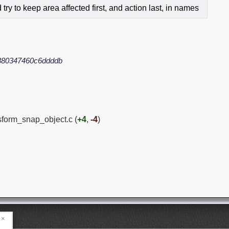
ry to keep area affected first, and action last, in names
380347460c6ddddb
nsform_snap_object.c (
+4
,
-4
)
×