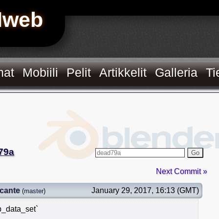
Hweb
mat
Mobiili
Pelit
Artikkelit
Galleria
Ti
79a
Go
Next Commit »
cante
January 29, 2017, 16:13 (GMT)
(
master
)
p_data_set`