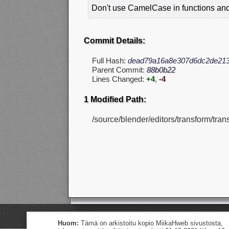
Don't use CamelCase in functions and t
Commit Details:
Full Hash:
dead79a16a8e307d6dc2de21
Parent Commit:
88b0b22
Lines Changed:
+4
,
-4
1 Modified Path:
/source/blender/editors/transform/tra
Huom:
Tämä on arkistoitu kopio MiikaHweb sivustosta,