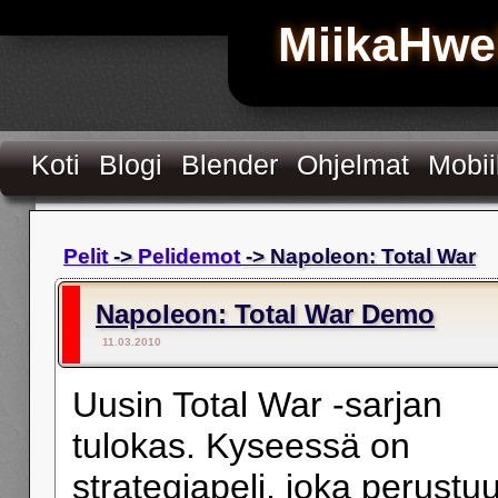
MiikaHwe
Koti
Blogi
Blender
Ohjelmat
Mobiil
Pelit
->
Pelidemot
-> Napoleon: Total War
Napoleon: Total War Demo
11.03.2010
Uusin Total War -sarjan
tulokas. Kyseessä on
strategiapeli, joka perustu