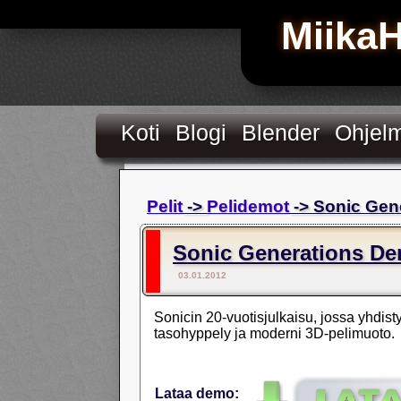
Miika
Koti
Blogi
Blender
Ohjel
Pelit
->
Pelidemot
-> Sonic Gen
Sonic Generations D
03.01.2012
Sonicin 20-vuotisjulkaisu, jossa yhdist
tasohyppely ja moderni 3D-pelimuoto.
Lataa demo: