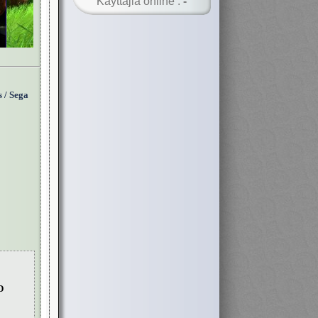
Käyttäjiä online :
-
s / Sega
D