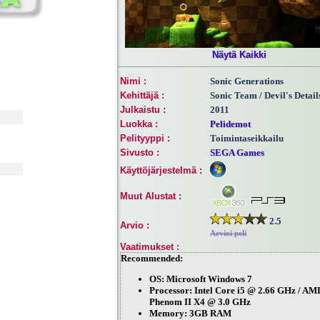
Näytä Kaikki
Nimi :
Sonic Generations
Kehittäjä :
Sonic Team / Devil's Detail
Julkaistu :
2011
Luokka :
Pelidemot
Pelityyppi :
Toimintaseikkailu
Sivusto :
SEGA Games
Käyttöjärjestelmä :
Muut Alustat :
2.5
Arvio :
Arvioi peli
Vaatimukset :
Recommended:
OS: Microsoft Windows 7
Processor: Intel Core i5 @ 2.66 GHz / AM
Phenom II X4 @ 3.0 GHz
Memory: 3GB RAM