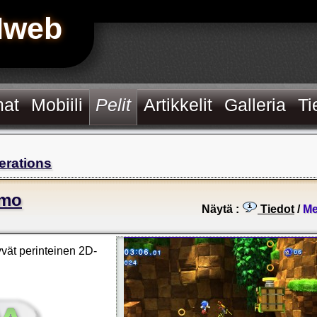
Hweb
mat
Mobiili
Pelit
Artikkelit
Galleria
Ti
erations
emo
Näytä :
Tiedot
/
Me
yvät perinteinen 2D-