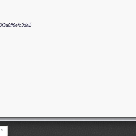
f3a8ff8efc3da1
×