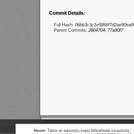
Commit Details:
Full Hash:
06bb3c3c1e5868f7d2ae90ea90
Parent Commits:
2804704
,
77a90f7
Huom:
Tämä on arkistoitu kopio MiikaHweb sivustosta,