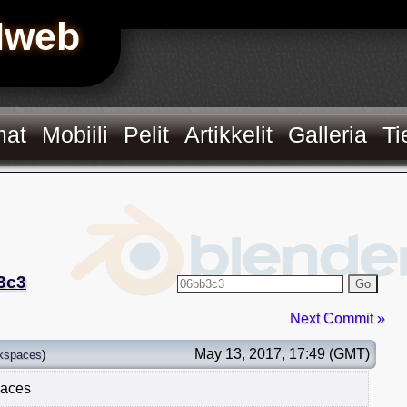
Hweb
mat
Mobiili
Pelit
Artikkelit
Galleria
Ti
3c3
Go
Next Commit »
May 13, 2017, 17:49 (GMT)
kspaces
)
paces