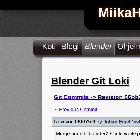
Miika
Koti
Blogi
Blender
Ohjel
Blender Git Loki
Git Commits
-> Revision 06bb
« Previous Commit
Revision
06bb3c3
by
Julian Eisel
(
wor
Merge branch 'blender2.8' into works