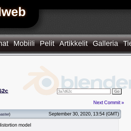
Hweb
mat
Mobiili
Pelit
Artikkelit
Galleria
Ti
62c
Go
Next Commit »
September 30, 2020, 13:54 (GMT)
aster
)
istortion model