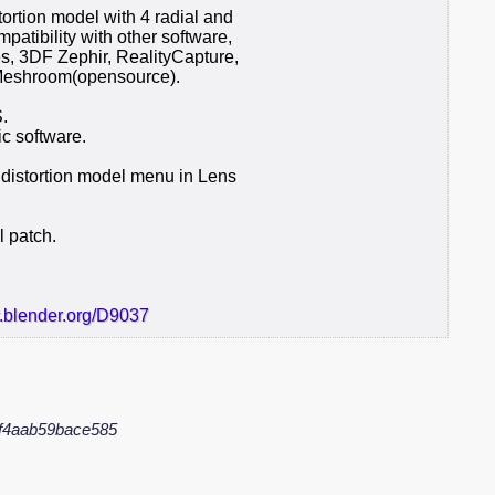
rtion model with 4 radial and
mpatibility with other software,
, 3DF Zephir, RealityCapture,
 Meshroom(opensource).
.
c software.
 distortion model menu in Lens
l patch.
r.blender.org/D9037
f4aab59bace585