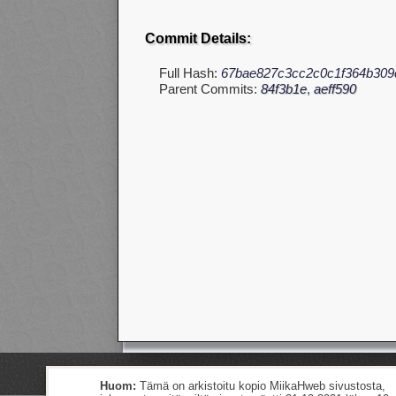
Commit Details:
Full Hash:
67bae827c3cc2c0c1f364b309c
Parent Commits:
84f3b1e
,
aeff590
Huom:
Tämä on arkistoitu kopio MiikaHweb sivustosta,