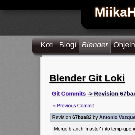
Miika
Koti
Blogi
Blender
Ohjel
Blender Git Loki
Git Commits
-> Revision 67ba
« Previous Commit
Revision
67bae82
by
Antonio Vazqu
Merge branch 'master' into temp-gpenc