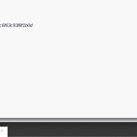
6f63c93f8f1b0d
×