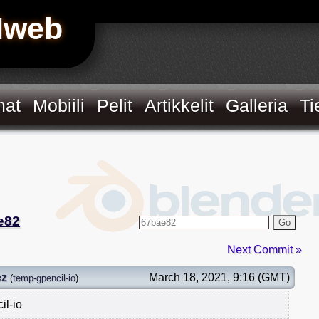
Hweb
mat
Mobiili
Pelit
Artikkelit
Galleria
Ti
e82
Go
Next Commit »
ez
March 18, 2021, 9:16 (GMT)
(
temp-gpencil-io
)
il-io