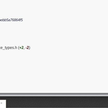
bebb5a76864f5
e_types.h (
+2
,
-2
)
×