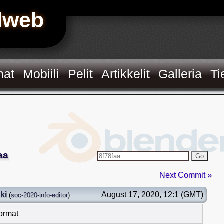
Hweb
mat
Mobiili
Pelit
Artikkelit
Galleria
Ti
aa
Go
Next Commit »
ki
August 17, 2020, 12:1 (GMT)
(
soc-2020-info-editor
)
format