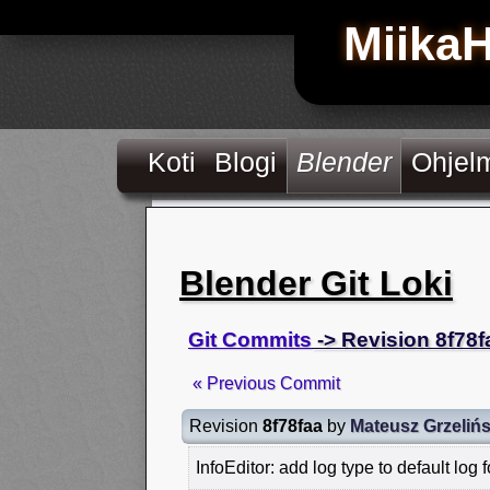
Miika
Koti
Blogi
Blender
Ohjel
Blender Git Loki
Git Commits
-> Revision 8f78f
« Previous Commit
Revision
8f78faa
by
Mateusz Grzelińs
InfoEditor: add log type to default log 