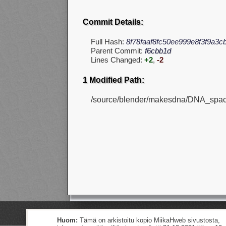
Commit Details:
Full Hash:
8f78faaf8fc50ee999e8f3f9a3c
Parent Commit:
f6cbb1d
Lines Changed:
+2
,
-2
1 Modified Path:
/source/blender/makesdna/DNA_spac
Huom:
Tämä on arkistoitu kopio MiikaHweb sivustosta,