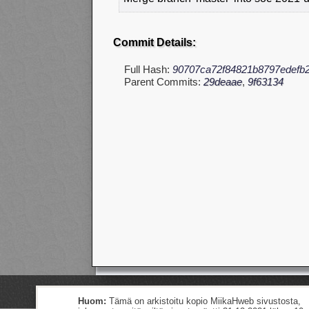
Commit Details:
Full Hash:
90707ca72f84821b8797edefb
Parent Commits:
29deaae
,
9f63134
Huom:
Tämä on arkistoitu kopio MiikaHweb sivustosta,