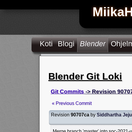
Miika
Koti
Blogi
Blender
Ohjel
Blender Git Loki
Git Commits
-> Revision 9070
« Previous Commit
Revision
90707ca
by
Siddhartha Jeju
Merge branch 'master' into soc-2021-