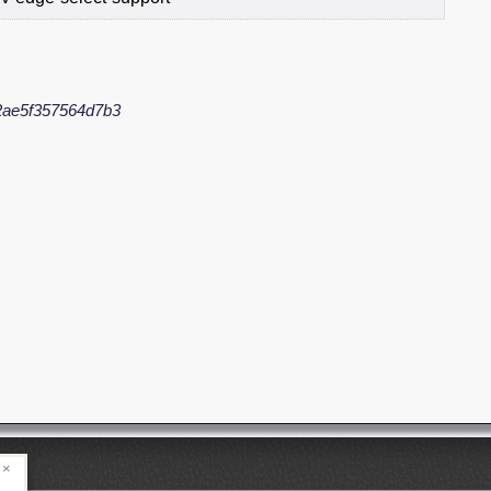
2ae5f357564d7b3
×