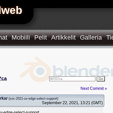
Hweb
mat
Mobiili
Pelit
Artikkelit
Galleria
Ti
7ca
Go
Next Commit »
rkar
(
soc-2021-uv-edge-select-support
)
September 22, 2021, 13:21 (GMT)
uv-edge-select-support