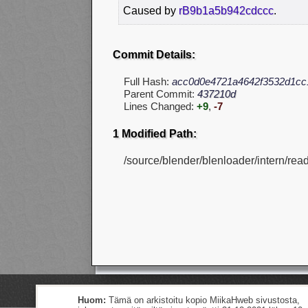
Caused by
rB9b1a5b942cdccc
.
Commit Details:
Full Hash:
acc0d0e4721a4642f3532d1cc
Parent Commit:
437210d
Lines Changed:
+9
,
-7
1 Modified Path:
/source/blender/blenloader/intern/readf
Huom:
Tämä on arkistoitu kopio MiikaHweb sivustosta,