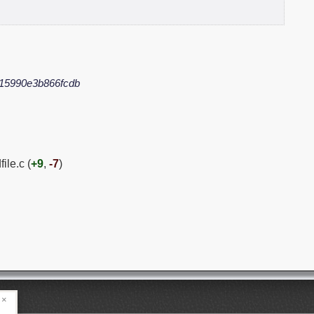
15990e3b866fcdb
ile.c (
+9
,
-7
)
×