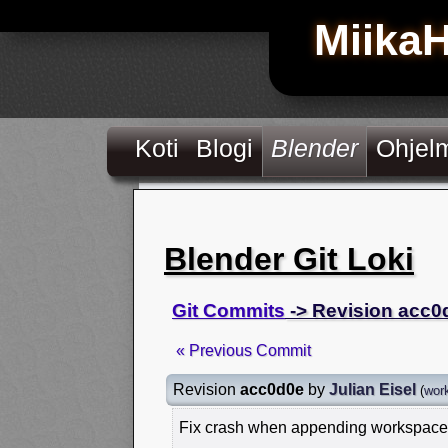
Miika
Koti
Blogi
Blender
Ohjel
Blender Git Loki
Git Commits
-> Revision acc0
« Previous Commit
Revision
acc0d0e
by
Julian Eisel
(
wor
Fix crash when appending workspace