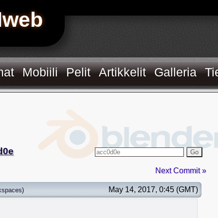
Hweb
mat
Mobiili
Pelit
Artikkelit
Galleria
Ti
d0e
Go
Next Commit »
May 14, 2017, 0:45 (GMT)
kspaces
)