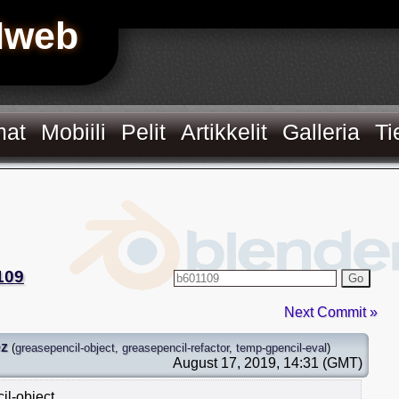
Hweb
mat
Mobiili
Pelit
Artikkelit
Galleria
Ti
109
Go
Next Commit »
ez
(
greasepencil-object
,
greasepencil-refactor
,
temp-gpencil-eval
)
August 17, 2019, 14:31 (GMT)
il-object