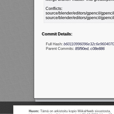
Conflicts:
source/blender/editors/gpencil/gpenci
source/blender/editors/gpencil/gpencil
Commit Details:
Full Hash:
b60110996096e32c6e9604070
Parent Commits:
85f90ed
,
c08e886
Huom:
Tämä on arkistoitu kopio MiikaHweb sivustosta,