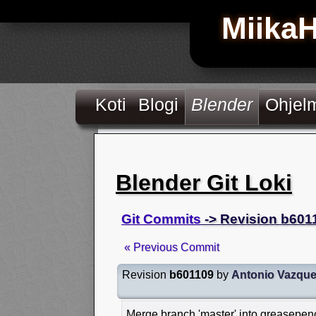
Miika
Koti
Blogi
Blender
Ohjel
Blender Git Loki
Git Commits
-> Revision b601
« Previous Commit
Revision
b601109
by
Antonio Vazqu
Merge branch 'master' into greasepenc