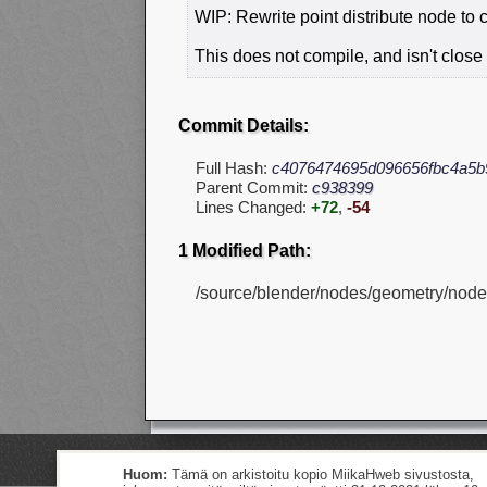
WIP: Rewrite point distribute node to 
This does not compile, and isn't close 
Commit Details:
Full Hash:
c4076474695d096656fbc4a5b
Parent Commit:
c938399
Lines Changed:
+72
,
-54
1 Modified Path:
/source/blender/nodes/geometry/node
Huom:
Tämä on arkistoitu kopio MiikaHweb sivustosta,