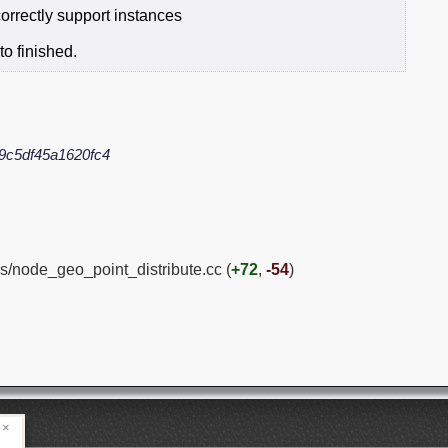
correctly support instances
to finished.
9c5df45a1620fc4
s/node_geo_point_distribute.cc (
+72
,
-54
)
×