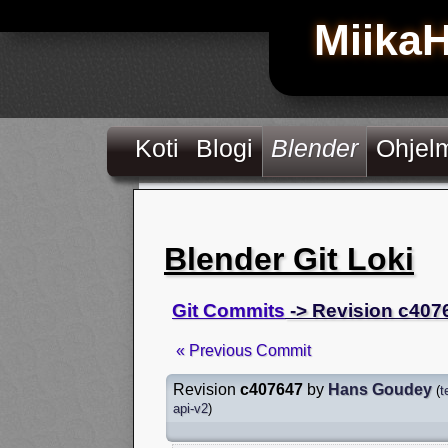
Miika
Koti
Blogi
Blender
Ohjel
Blender Git Loki
Git Commits
-> Revision c407
« Previous Commit
Revision
c407647
by
Hans Goudey
(
t
api-v2
)