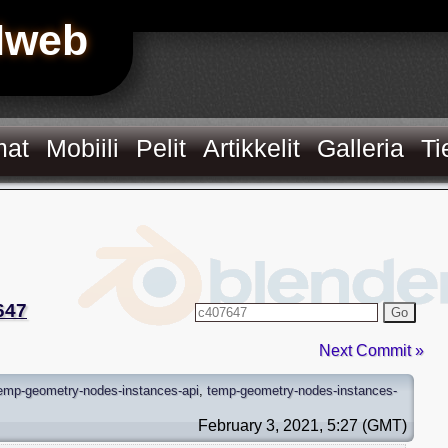
Hweb
mat
Mobiili
Pelit
Artikkelit
Galleria
Ti
647
Go
Next Commit »
emp-geometry-nodes-instances-api
,
temp-geometry-nodes-instances-
February 3, 2021, 5:27 (GMT)