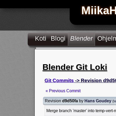
Miika
Koti
Blogi
Blender
Ohjel
Blender Git Loki
Git Commits
-> Revision d9d5
« Previous Commit
Revision
d9d50fa
by
Hans Goudey
(
t
Merge branch 'master' into temp-vert