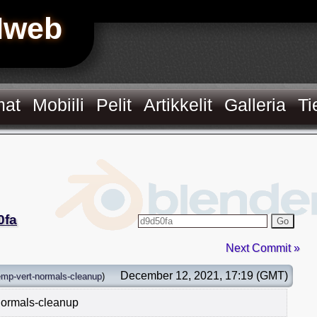
Hweb
mat
Mobiili
Pelit
Artikkelit
Galleria
Ti
0fa
Go
Next Commit »
December 12, 2021, 17:19 (GMT)
emp-vert-normals-cleanup
)
-normals-cleanup