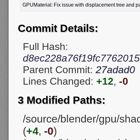
GPUMaterial: Fix issue with displacement tree and par
Commit Details:
Full Hash:
d8ec228a76f19fc776201
Parent Commit:
27adad0
Lines Changed:
+12
,
-0
3 Modified Paths:
/source/blender/gpu/sha
(
+4
,
-0
)