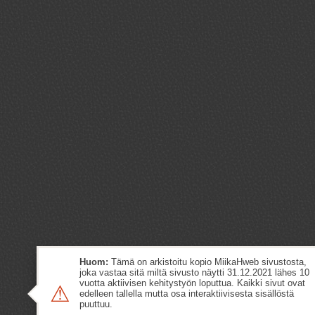
Huom:
Tämä on arkistoitu kopio MiikaHweb sivustosta,
joka vastaa sitä miltä sivusto näytti 31.12.2021 lähes 10
vuotta aktiivisen kehitystyön loputtua. Kaikki sivut ovat
⚠
edelleen tallella mutta osa interaktiivisesta sisällöstä
puuttuu.