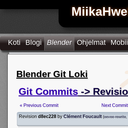
MiikaHwe
Koti
Blogi
Blender
Ohjelmat
Mobii
Blender Git Loki
Git Commits
-> Revisi
« Previous Commit
Next Commit
Revision
d8ec228
by
Clément Foucault
(
eevee-rewrite