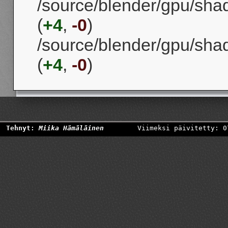
/source/blender/gpu/sha
(
+4
,
-0
)
/source/blender/gpu/sha
(
+4
,
-0
)
Tehnyt:
Miika Hämäläinen
Viimeksi päivitetty: 0