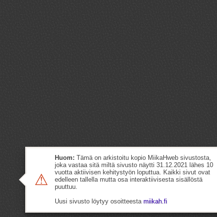
Huom:
Tämä on arkistoitu kopio MiikaHweb sivustosta,
joka vastaa sitä miltä sivusto näytti 31.12.2021 lähes 10
vuotta aktiivisen kehitystyön loputtua. Kaikki sivut ovat
⚠
edelleen tallella mutta osa interaktiivisesta sisällöstä
puuttuu.
Uusi sivusto löytyy osoitteesta
miikah.fi