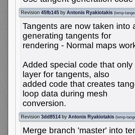
Revision
45fb145
by
Antonis Ryakiotakis
(
temp-tangen
Tangents are now taken into
generating tangents for
rendering - Normal maps work
Added special code that only 
layer for tangents, also
added code that creates tang
loop data during mesh
conversion.
Revision
3dd8514
by
Antonis Ryakiotakis
(
temp-tange
Merge branch 'master' into te