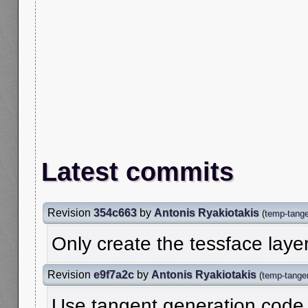
Latest commits
Revision
354c663
by
Antonis Ryakiotakis
(
temp-tange
Only create the tessface layer 
Revision
e9f7a2c
by
Antonis Ryakiotakis
(
temp-tangen
Use tangent generation code