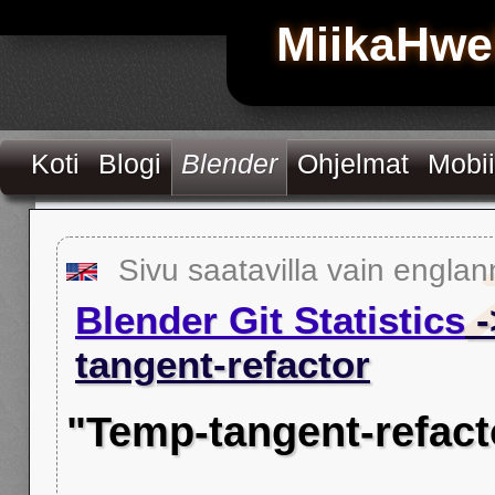
MiikaHwe
Koti
Blogi
Blender
Ohjelmat
Mobii
Sivu saatavilla vain englan
Blender Git Statistics
-
tangent-refactor
"Temp-tangent-refact