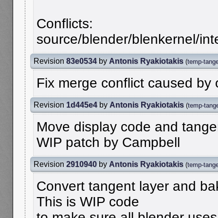
Conflicts:
source/blender/blenkernel/in
Revision
83e0534
by
Antonis Ryakiotakis
(
temp-tange
Fix merge conflict caused by 
Revision
1d445e4
by
Antonis Ryakiotakis
(
temp-tange
Move display code and tangen
WIP patch by Campbell
Revision
2910940
by
Antonis Ryakiotakis
(
temp-tange
Convert tangent layer and bak
This is WIP code
to make sure all blender use